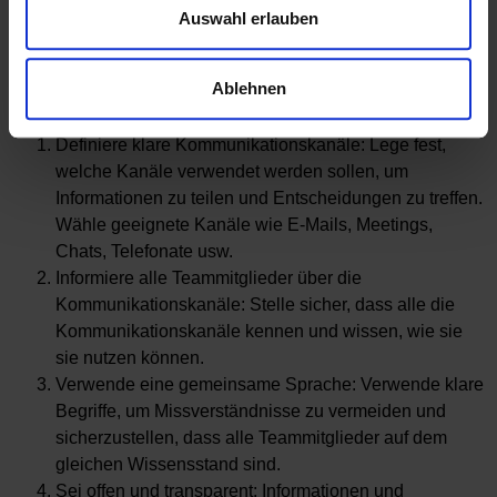
Zusammengehörigkeit und fördert das Engagement jedes
Auswahl erlauben
einzelnen Teammitglieds.
Doch wie etablieren wir klare Kommunikationskanäle im
Ablehnen
Team ? Hier sind einige Tipps:
Definiere klare Kommunikationskanäle: Lege fest,
welche Kanäle verwendet werden sollen, um
Informationen zu teilen und Entscheidungen zu treffen.
Wähle geeignete Kanäle wie E-Mails, Meetings,
Chats, Telefonate usw.
Informiere alle Teammitglieder über die
Kommunikationskanäle: Stelle sicher, dass alle die
Kommunikationskanäle kennen und wissen, wie sie
sie nutzen können.
Verwende eine gemeinsame Sprache: Verwende klare
Begriffe, um Missverständnisse zu vermeiden und
sicherzustellen, dass alle Teammitglieder auf dem
gleichen Wissensstand sind.
Sei offen und transparent: Informationen und