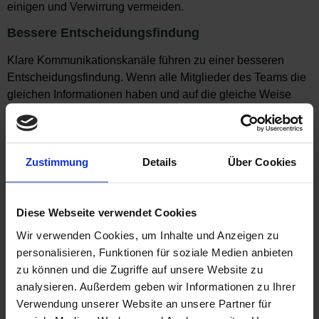
einigen und Verwirrung vermeiden.
Bessere Entscheidungsfindung
Klare Kommunikationskanäle führen zu einer besseren
Entscheidungsfindung. Wenn alle Mitglieder des Teams die
gleichen Informationen haben und auf die gleiche Weise
erhalten, wird es möglich Entscheidungen schneller zu
treffen. Das spart Zeit und das Risiko von
Fehlentscheidungen wird reduziert.
Zustimmung
Details
Über Cookies
Effektive Konfliktlösung
Indem alle wissen, wie sie miteinander kommunizieren
Diese Webseite verwendet Cookies
können, wird es möglich Konflikte in einer offenen und
direkten Art und Weise anzusprechen. Potenzielle Konflikte
Wir verwenden Cookies, um Inhalte und Anzeigen zu
werden dadurch schnell thematisiert, bevor sie zu größeren
personalisieren, Funktionen für soziale Medien anbieten
Problemen werden.
zu können und die Zugriffe auf unsere Website zu
analysieren. Außerdem geben wir Informationen zu Ihrer
Verbesserte Produktivität
Verwendung unserer Website an unsere Partner für